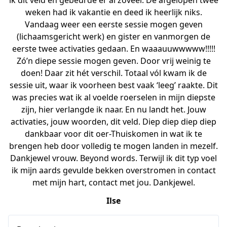
ik dit veld en gebeurde er al zóveel. De afgelopen twee
weken had ik vakantie en deed ik heerlijk niks.
Vandaag weer een eerste sessie mogen geven
(lichaamsgericht werk) en gister en vanmorgen de
eerste twee activaties gedaan. En waaauuwwwww!!!!!
Zó’n diepe sessie mogen geven. Door vrij weinig te
doen! Daar zit hét verschil. Totaal vól kwam ik de
sessie uit, waar ik voorheen best vaak ‘leeg’ raakte. Dit
was precies wat ik al voelde roerselen in mijn diepste
zijn, hier verlangde ik naar. En nu landt het. Jouw
activaties, jouw woorden, dit veld. Diep diep diep diep
dankbaar voor dit oer-Thuiskomen in wat ik te
brengen heb door volledig te mogen landen in mezelf.
Dankjewel vrouw. Beyond words. Terwijl ik dit typ voel
ik mijn aards gevulde bekken overstromen in contact
met mijn hart, contact met jou. Dankjewel.
Ilse